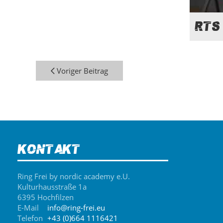
RTS
Voriger Beitrag
Kontakt
Ring Frei by nordic academy e.U.
Kulturhausstraße 1a
6395 Hochfilzen
E-Mail
info@ring-frei.eu
Telefon
+43 (0)664 1116421