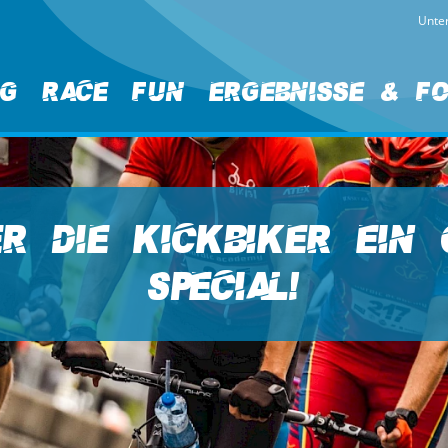
Unter
ng
Race
Fun
Ergebnisse & F
er die Kickbiker ein
Special!