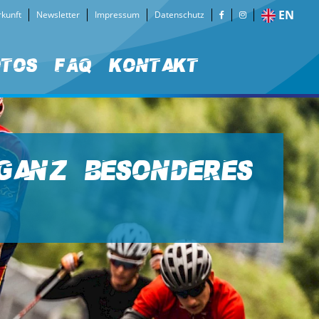
EN
kunft
Newsletter
Impressum
Datenschutz
otos
FAQ
Kontakt
 ganz besonderes