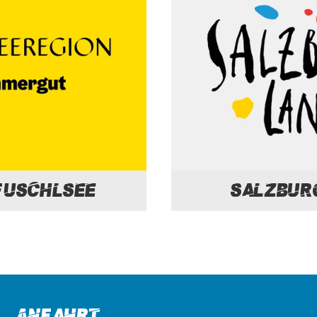
Fuschlsee
Salzbur
Anfahrt