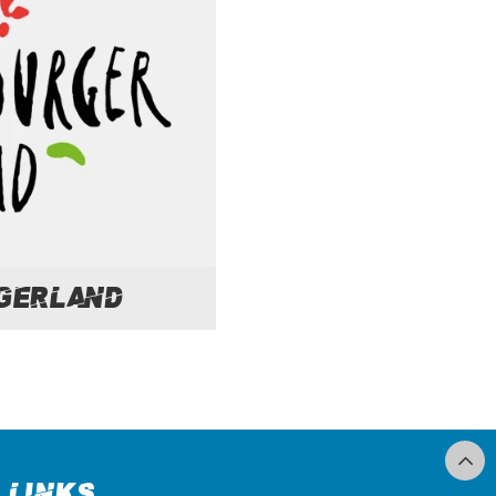
gerland
Links