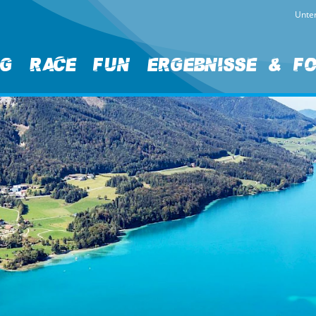
Unter
ng
Race
Fun
Ergebnisse & F